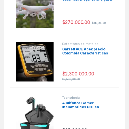
niños 2020
$
270,000.00
$
310,000.00
Detectores de metales
Garrett ACE Apex precio
Colombia Características
$
2,300,000.00
$
2,580,000.00
Tecnologia
Audifonos Gamer
Inalambricos P30 en
Colombia