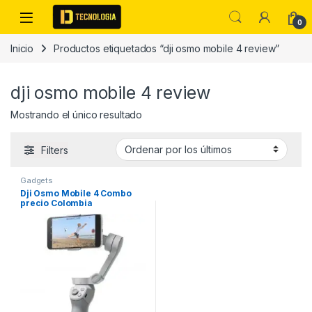
Skip to navigation
Skip to content
0
Inicio
Productos etiquetados “dji osmo mobile 4 review”
dji osmo mobile 4 review
Mostrando el único resultado
Filters
Gadgets
Dji Osmo Mobile 4 Combo
precio Colombia
Características DJI OM 4