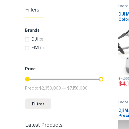
Drone
Filters
DJI M
Colo
Brands
DJI
(3)
FIMI
(1)
Price
$
4,56
$
4,
Precio:
$2,350,000
—
$7,150,000
Precio mínimo
Precio máximo
Drone
Filtrar
Dji 
Prec
mejo
Latest Products