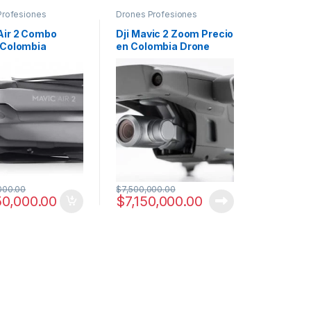
Profesiones
Drones Profesiones
Air 2 Combo
Dji Mavic 2 Zoom Precio
 Colombia
en Colombia Drone
erísticas y Ficha
Para Fotografia
a
000.00
$
7,500,000.00
50,000.00
$
7,150,000.00