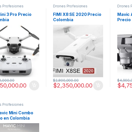
s Profesiones
Drones Profesiones
Drones 
ini 3 Pro Precio
FIMI X8 SE 2020 Precio
Mavic 
mbia
Colombia
Precio
Características y Ficha
Caract
Técnica
Técnic
0,000.00
$
2,800,000.00
$
4,900,
150,000.00
$
2,350,000.00
$
4,7
s Profesiones
Mavic Mini Combo
io en Colombia
r mini drone 2020