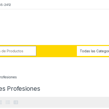
65-2412
r:
rofesiones
es Profesiones