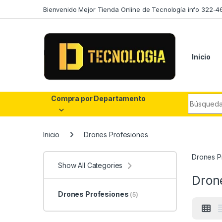
Skip to navigation
Skip to content
Bienvenido Mejor Tienda Online de Tecnología info 322-4
Inicio
Search fo
Compra por Departamento
Inicio
Drones Profesiones
Drones P
Show All Categories
Dron
Drones Profesiones
(5)