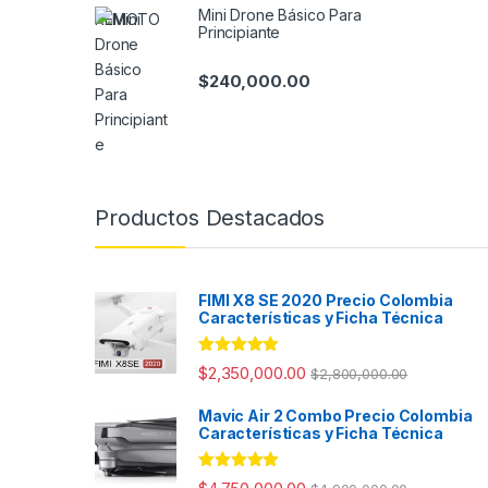
Mini Drone Básico Para
Principiante
$
240,000.00
Productos Destacados
FIMI X8 SE 2020 Precio Colombia
Características y Ficha Técnica
Valorado con
$
2,350,000.00
$
2,800,000.00
5.00
de 5
Mavic Air 2 Combo Precio Colombia
Características y Ficha Técnica
Valorado con