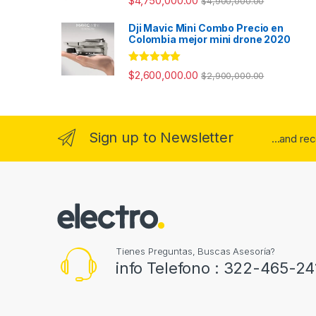
$
4,750,000.00
$
4,900,000.00
5.00
de 5
Dji Mavic Mini Combo Precio en
Colombia mejor mini drone 2020
Valorado con
$
2,600,000.00
$
2,900,000.00
5.00
de 5
Sign up to Newsletter
...and re
Tienes Preguntas, Buscas Asesoría?
info Telefono : 322-465-24