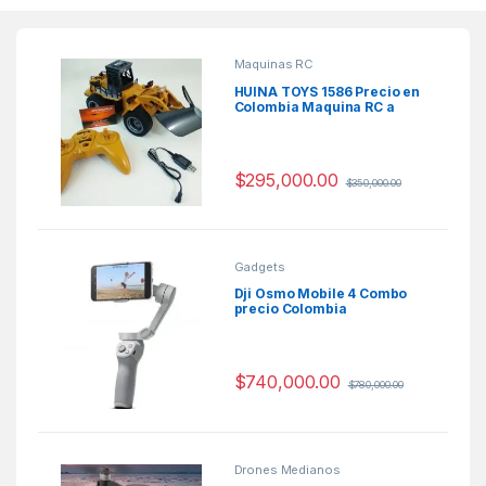
Maquinas RC
HUINA TOYS 1586 Precio en
Colombia Maquina RC a
Escala
$
295,000.00
$
350,000.00
Gadgets
Dji Osmo Mobile 4 Combo
precio Colombia
Características DJI OM 4
$
740,000.00
$
780,000.00
Drones Medianos