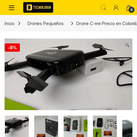
Skip to navigation
Skip to content
0
Inicio
Drones Pequeños
Drone C-me Precio en Colombi
🔍
-
8%