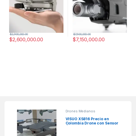
$
2,900,000.00
$
7,500,000.00
$
2,600,000.00
$
7,150,000.00
Drones Medianos
VISUO XS816 Precio en
Colombia Drone con Sensor
Óptico