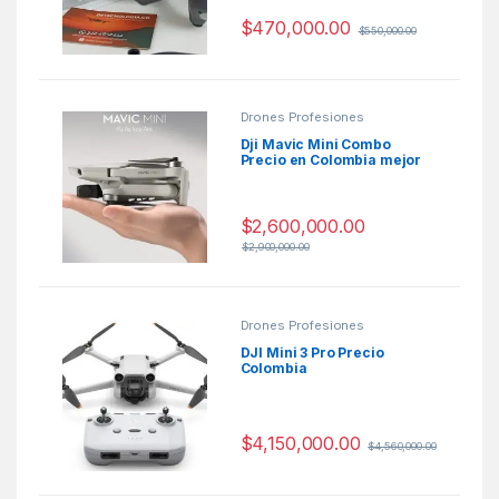
$
470,000.00
$
550,000.00
Drones Profesiones
Dji Mavic Mini Combo
Precio en Colombia mejor
mini drone 2020
$
2,600,000.00
$
2,900,000.00
Drones Profesiones
DJI Mini 3 Pro Precio
Colombia
$
4,150,000.00
$
4,560,000.00