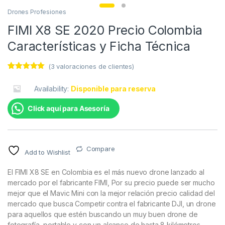
Drones Profesiones
FIMI X8 SE 2020 Precio Colombia
Características y Ficha Técnica
(
3
valoraciones de clientes)
Valorado con
3
5.00
de 5
Availability:
Disponible para reserva
en base a
valoracione
s de
Click aquí para Asesoría
clientes
Compare
Add to Wishlist
El FIMI X8 SE en Colombia es el más nuevo drone lanzado al
mercado por el fabricante FIMI, Por su precio puede ser mucho
mejor que el Mavic Mini con la mejor relación precio calidad del
mercado que busca Competir contra el fabricante DJI, un drone
para aquellos que estén buscando un muy buen drone de
fotografía, portable y con un alcance de hasta 8 kilómetros,