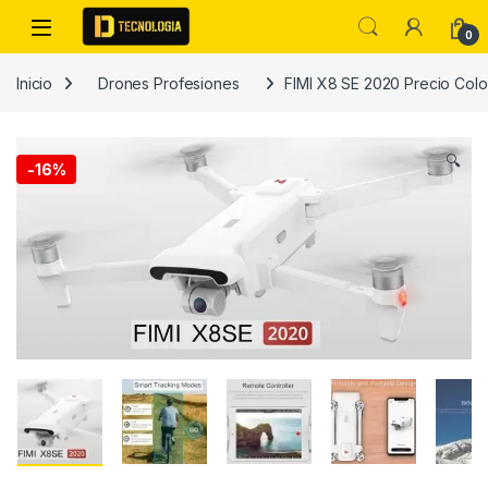
Skip to navigation
Skip to content
0
Inicio
Drones Profesiones
FIMI X8 SE 2020 Precio Colo
🔍
-
16%