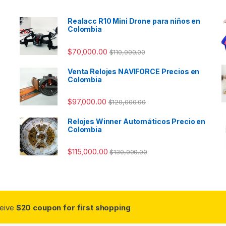
Realacc R10 Mini Drone para niños en
Colombia
$
70,000.00
$
110,000.00
Venta Relojes NAVIFORCE Precios en
Colombia
$
97,000.00
$
120,000.00
Relojes Winner Automáticos Precio en
Colombia
$
115,000.00
$
130,000.00
ceive
$20 coupon for first shopping