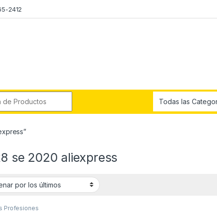
65-2412
r:
iexpress”
x8 se 2020 aliexpress
s Profesiones