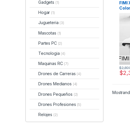
Gadgets
FIMI
(1)
Colo
Hogar
(1)
Carac
Técn
Jugueteria
(3)
Mascotas
(1)
Partes PC
(2)
Tecnologia
(4)
Maquinas RC
(7)
$
2,80
$
2,
Drones de Carreras
(4)
Drones Medianos
(4)
Mostrando
Drones Pequeños
(2)
Drones Profesiones
(5)
Relojes
(2)