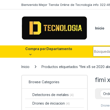
Skip to navigation
Skip to content
Bienvenido Mejor Tienda Online de Tecnología info 322-4
Inicio
Search fo
Compra por Departamento
Inicio
Productos etiquetados “fimi x8 se 2020 al
fimi 
Browse Categories
Detectores de metales
(4)
Drones de iniciacion
(4)
Drone