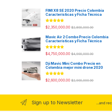
FIMI X8 SE 2020 Precio Colombia
Características y Ficha Técnica
Valorado con
$
2,350,000.00
$
2,800,000.00
5.00
de 5
Mavic Air 2 Combo Precio Colombia
Características y Ficha Técnica
Valorado con
$
4,750,000.00
$
4,900,000.00
5.00
de 5
Dji Mavic Mini Combo Precio en
Colombia mejor mini drone 2020
Valorado con
$
2,600,000.00
$
2,900,000.00
5.00
de 5
Sign up to Newsletter
...and re