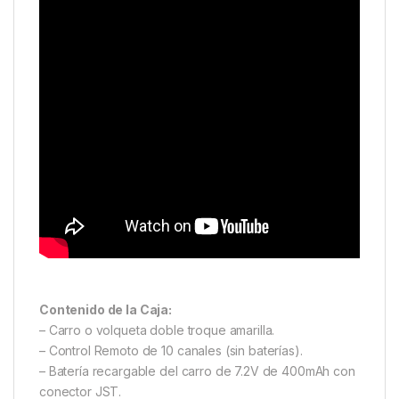
Contenido de la Caja:
– Carro o volqueta doble troque amarilla.
– Control Remoto de 10 canales (sin baterías).
– Batería recargable del carro de 7.2V de 400mAh con
conector JST.