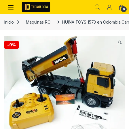
Skip to navigation
Skip to content
0
Inicio
Maquinas RC
HUINA TOYS 1573 en Colombia Cami
🔍
-
9%