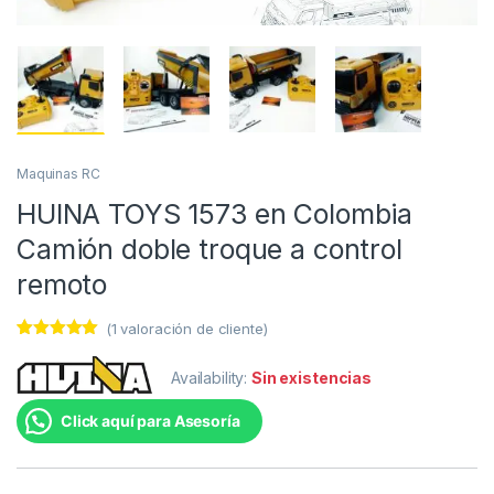
Maquinas RC
HUINA TOYS 1573 en Colombia
Camión doble troque a control
remoto
(
1
valoración de cliente)
Valorado con
1
5.00
de 5
Availability:
Sin existencias
en base a
valoración
de un cliente
Click aquí para Asesoría