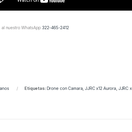
s al nuestro WhatsApp
322-465-2412
anos
Etiquetas:
Drone con Camara
,
JJRC x12 Aurora
,
JJRC x