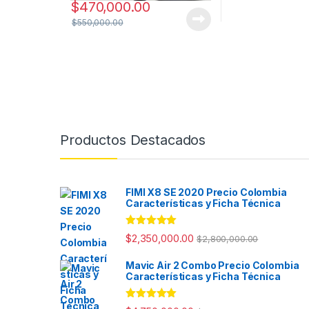
$
470,000.00
$
550,000.00
Productos Destacados
FIMI X8 SE 2020 Precio Colombia
Características y Ficha Técnica
Valorado con
$
2,350,000.00
$
2,800,000.00
5.00
de 5
Mavic Air 2 Combo Precio Colombia
Características y Ficha Técnica
Valorado con