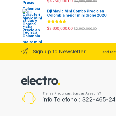
$
4,750,000.00
$
4,900,000.00
5.00
de 5
Dji Mavic Mini Combo Precio en
Colombia mejor mini drone 2020
Valorado con
$
2,600,000.00
$
2,900,000.00
5.00
de 5
Sign up to Newsletter
...and re
Tienes Preguntas, Buscas Asesoría?
info Telefono : 322-465-24