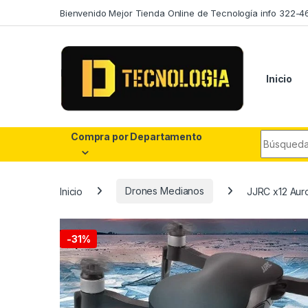
Skip to navigation
Skip to content
Bienvenido Mejor Tienda Online de Tecnología info 322-4
Inicio
Search fo
Compra por Departamento
Inicio
Drones Medianos
JJRC x12 Aur
-
31%