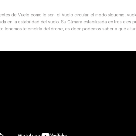
entes de Vuelo como lo son: el Vuelo circular, el modo sígueme, vue
yuda en la estabilidad del vuelo. Su Cámara estabilizada en tres ejes 
to tenemos telemetría del drone, es decir podemos saber a qué altura