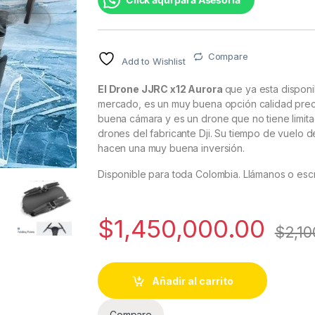
en base a
valoracione
s de
clientes
Compare
Add to Wishlist
El Drone JJRC x12 Aurora
que ya esta disponi
mercado, es un muy buena opción calidad precio
buena cámara y es un drone que no tiene limita
drones del fabricante Dji. Su tiempo de vuelo d
hacen una muy buena inversión.
Disponible para toda Colombia. Llámanos o esc
$
1,450,000.00
$
2,10
Añadir al carrito
Compare