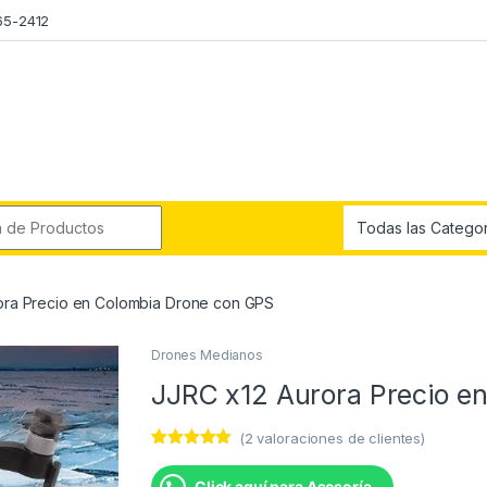
65-2412
r:
ora Precio en Colombia Drone con GPS
Drones Medianos
🔍
JJRC x12 Aurora Precio e
(
2
valoraciones de clientes)
Valorado con
2
5.00
de 5
Click aquí para Asesoría