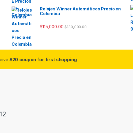
Relojes Winner Automáticos Precio en
Colombia
$
115,000.00
$
130,000.00
ceive
$20 coupon for first shopping
12