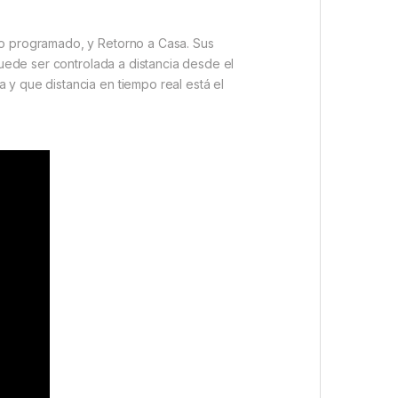
lo programado, y Retorno a Casa. Sus
puede ser controlada a distancia desde el
 y que distancia en tiempo real está el