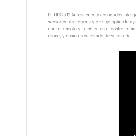
El JJRC x12 Aurora cuenta con modos intelig
sensores ultrasónicos y de flujo óptico le a
control remoto y También en el control remo
drone, y como es su estado de su batería.