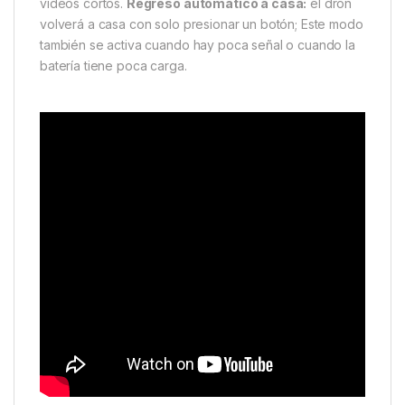
videos cortos.
Regreso automático a casa:
el dron
volverá a casa con solo presionar un botón; Este modo
también se activa cuando hay poca señal o cuando la
batería tiene poca carga.