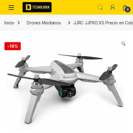
Skip to navigation
Skip to content
0
Inicio
Drones Medianos
JJRC JJPRO X5 Precio en Col
🔍
-
19%