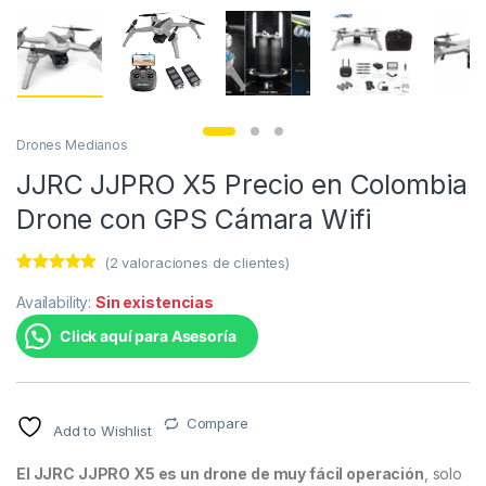
Drones Medianos
JJRC JJPRO X5 Precio en Colombia
Drone con GPS Cámara Wifi
(
2
valoraciones de clientes)
Valorado con
2
5.00
de 5
Availability:
Sin existencias
en base a
valoracione
Click aquí para Asesoría
s de
clientes
Compare
Add to Wishlist
El JJRC JJPRO X5 es un drone de muy fácil operación
, solo