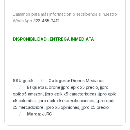
Llámanos para más información o escríbenos al nuestro
WhatsApp
322-465-2412
DISPONIBILIDAD : ENTREGA INMEDIATA
SKU:
jjrcx5
Categoría:
Drones Medianos
Etiquetas:
drone jjpro epik x5 precio
,
jjpro
epik x5 amazon
,
jjpro epik x5 caracteristicas
,
jjpro epik
x5 colombia
,
jjpro epik x5 especificaciones
,
jjpro epik
x5 mercadolibre
,
jjpro x5 opiniones
,
jjpro x5 precio
Marca:
JJRC