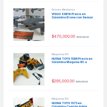
Drones Medianos
VISUO XS816 Precio en
Colombia Drone con Sensor
Óptico
$
470,000.00
$
550,000.00
Maquinas RC
HUINA TOYS 1586 Precio en
Colombia Maquina RC a
Escala
$
295,000.00
$
350,000.00
Maquinas RC
HUINA TOYS 1573 en
Colombia Camión doble