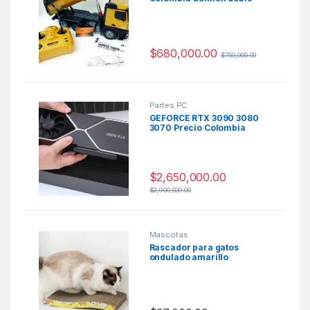
troque a control remoto
$
680,000.00
$
750,000.00
Partes PC
GEFORCE RTX 3090 3080
3070 Precio Colombia
$
2,650,000.00
$
2,900,000.00
Mascotas
Rascador para gatos
ondulado amarillo