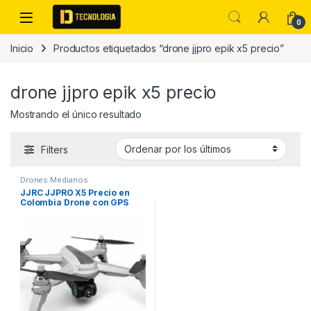
Skip to navigation
Skip to content
0
Inicio
Productos etiquetados “drone jjpro epik x5 precio”
drone jjpro epik x5 precio
Mostrando el único resultado
Filters
Drones Medianos
JJRC JJPRO X5 Precio en
Colombia Drone con GPS
Cámara Wifi