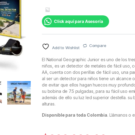
Valorado con
1
5.00
de 5
en base a
valoración
de un cliente
Click aquí para Asesoría
Compare
Add to Wishlist
El National Geographic Junior es uno de los tr
niños, es un detector de metales de fácil uso, c
AA, cuenta con dos perillas de fácil uso, una p
al ser un detector para niños tiene un alcance 
de evitar que ellos hagan huecos muy profundo
su bobina de 7.5 pulgadas, para su fácil uso em
además de ello su luz led superior destella. su 
alturas.
Disponible para toda Colombia
. Llámanos o 