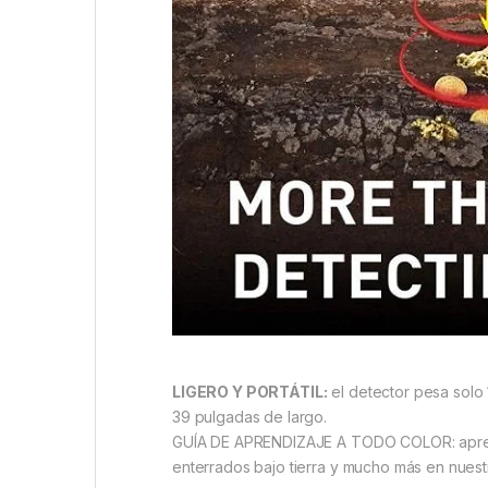
LIGERO Y PORTÁTIL:
el detector pesa solo 
39 pulgadas de largo.
GUÍA DE APRENDIZAJE A TODO COLOR: aprenda 
enterrados bajo tierra y mucho más en nuest