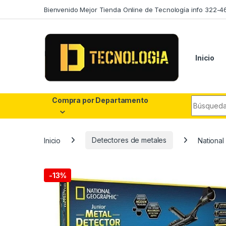
Skip to navigation
Skip to content
Bienvenido Mejor Tienda Online de Tecnología info 322-4
Inicio
Search fo
Compra por Departamento
Inicio
Detectores de metales
National
-
13%