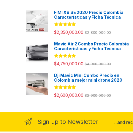
FIMI X8 SE 2020 Precio Colombia
Características y Ficha Técnica
Valorado con
$
2,350,000.00
$
2,800,000.00
5.00
de 5
Mavic Air 2 Combo Precio Colombia
Características y Ficha Técnica
Valorado con
$
4,750,000.00
$
4,900,000.00
5.00
de 5
Dji Mavic Mini Combo Precio en
Colombia mejor mini drone 2020
Valorado con
$
2,600,000.00
$
2,900,000.00
5.00
de 5
Sign up to Newsletter
...and re