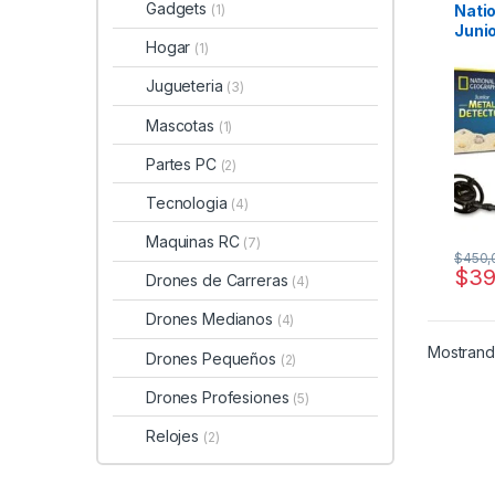
Gadgets
Nati
(1)
Juni
Hogar
(1)
Meta
Colo
Jugueteria
(3)
Mascotas
(1)
Partes PC
(2)
Tecnologia
(4)
Maquinas RC
(7)
$
450,
$
39
Drones de Carreras
(4)
Drones Medianos
(4)
Mostrando
Drones Pequeños
(2)
Drones Profesiones
(5)
Relojes
(2)