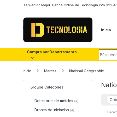
Skip to navigation
Skip to content
Bienvenido Mejor Tienda Online de Tecnología info 322-4
Inicio
Search fo
Compra por Departamento
Inicio
Marcas
National Geographic
Nati
Browse Categories
Detectores de metales
(4)
Drones de iniciacion
(4)
Detec