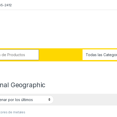
65-2412
r:
onal Geographic
tores de metales