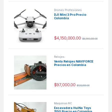
Drones Profesiones
DJI Mini 3 Pro Precio
Colombia
$
4,150,000.00
$
4,560,000.00
Relojes
Venta Relojes NAVIFORCE
Precios en Colombia
$
97,000.00
$
120,000.00
Maquinas RC
Excavadora HuiNa Toys
1550 Precio en Colombia