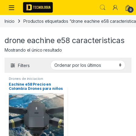
Skip to navigation
Skip to content
0
Inicio
Productos etiquetados “drone eachine e58 caracteristica
drone eachine e58 caracteristicas
Mostrando el único resultado
Filters
Drones de iniciacion
Eachine e58 Precio en
Colombia Drones para niños
economicos