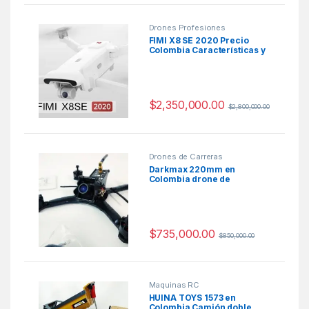
Drones Profesiones
FIMI X8 SE 2020 Precio
Colombia Características y
Ficha Técnica
$
2,350,000.00
$
2,800,000.00
Drones de Carreras
Darkmax 220mm en
Colombia drone de
carreras
$
735,000.00
$
850,000.00
Maquinas RC
HUINA TOYS 1573 en
Colombia Camión doble