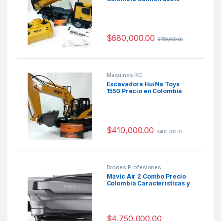
troque a control remoto
$
680,000.00
$
750,000.00
Maquinas RC
Excavadora HuiNa Toys
1550 Precio en Colombia
$
410,000.00
$
490,000.00
Drones Profesiones
Mavic Air 2 Combo Precio
Colombia Características y
Ficha Técnica
$
4,750,000.00