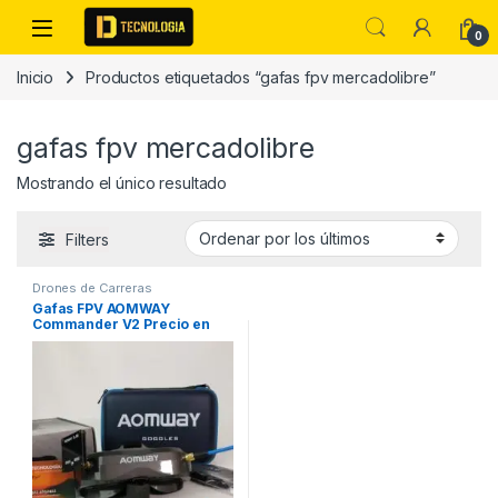
Skip to navigation
Skip to content
0
Inicio
Productos etiquetados “gafas fpv mercadolibre”
gafas fpv mercadolibre
Mostrando el único resultado
Filters
Drones de Carreras
Gafas FPV AOMWAY
Commander V2 Precio en
Colombia