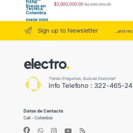
Valorado con
$
2,600,000.00
$
2,900,000.00
5.00
de 5
Sign up to Newsletter
...and re
Tienes Preguntas, Buscas Asesoría?
info Telefono : 322-465-24
Datos de Contacto
Cali - Colombia