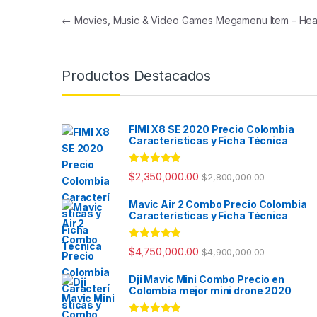
Navegación de entradas
←
Movies, Music & Video Games Megamenu Item – Hea
Productos Destacados
FIMI X8 SE 2020 Precio Colombia
Características y Ficha Técnica
Valorado con
$
2,350,000.00
$
2,800,000.00
5.00
de 5
Mavic Air 2 Combo Precio Colombia
Características y Ficha Técnica
Valorado con
$
4,750,000.00
$
4,900,000.00
5.00
de 5
Dji Mavic Mini Combo Precio en
Colombia mejor mini drone 2020