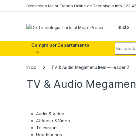
Skip to navigation
Skip to content
Bienvenido Mejor Tienda Online de Tecnología info 322-4
Inicio
Search fo
Compra por Departamento
Inicio
TV & Audio Megamenu Item – Header 2
TV & Audio Megamenu
Audio & Video
All Audio & Video
Televisions
Headphones