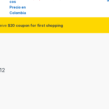
ceive
$20 coupon for first shopping
12