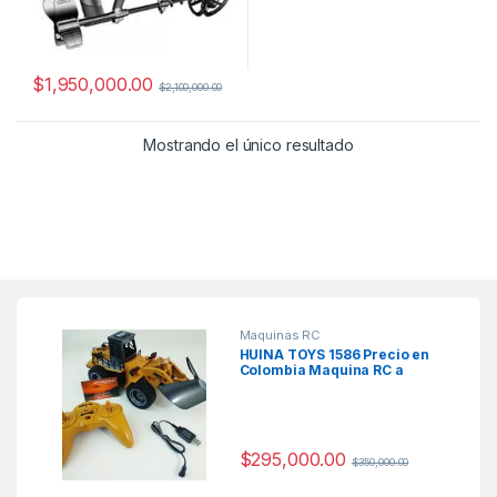
$
1,950,000.00
$
2,100,000.00
Mostrando el único resultado
Maquinas RC
HUINA TOYS 1586 Precio en
Colombia Maquina RC a
Escala
$
295,000.00
$
350,000.00