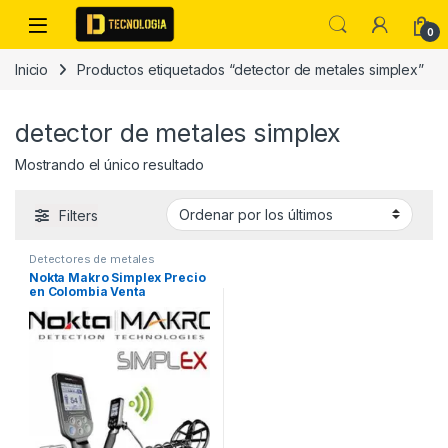
Skip to navigation
Skip to content
0
Inicio
Productos etiquetados “detector de metales simplex”
detector de metales simplex
Mostrando el único resultado
Filters
Detectores de metales
Nokta Makro Simplex Precio
en Colombia Venta
Detectores de metales en
Colombia