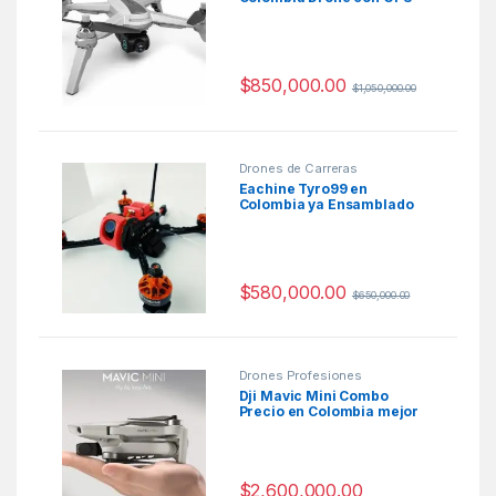
Cámara Wifi
$
850,000.00
$
1,050,000.00
Drones de Carreras
Eachine Tyro99 en
Colombia ya Ensamblado
$
580,000.00
$
650,000.00
Drones Profesiones
Dji Mavic Mini Combo
Precio en Colombia mejor
mini drone 2020
$
2,600,000.00