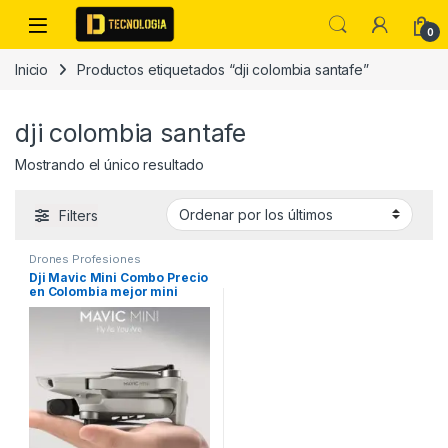
Skip to navigation
Skip to content
0
Inicio
Productos etiquetados “dji colombia santafe”
dji colombia santafe
Mostrando el único resultado
Filters
Drones Profesiones
Dji Mavic Mini Combo Precio
en Colombia mejor mini
drone 2020