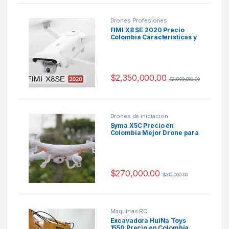
Drones Profesiones
FIMI X8 SE 2020 Precio
Colombia Características y
Ficha Técnica
$
2,350,000.00
$
2,800,000.00
Drones de iniciacion
Syma X5C Precio en
Colombia Mejor Drone para
niños 2020
$
270,000.00
$
310,000.00
Maquinas RC
Excavadora HuiNa Toys
1550 Precio en Colombia