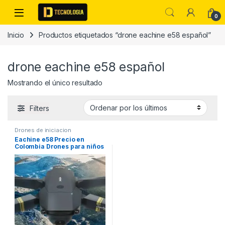
Skip to navigation
Skip to content
0
Inicio
Productos etiquetados “drone eachine e58 español”
drone eachine e58 español
Mostrando el único resultado
Filters
Drones de iniciacion
Eachine e58 Precio en
Colombia Drones para niños
economicos