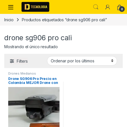
Skip to navigation
Skip to content
0
Inicio
Productos etiquetados “drone sg906 pro cali”
drone sg906 pro cali
Mostrando el único resultado
Filters
Drones Medianos
Drone SG906 Pro Precio en
Colombia MEJOR Drone con
GPS