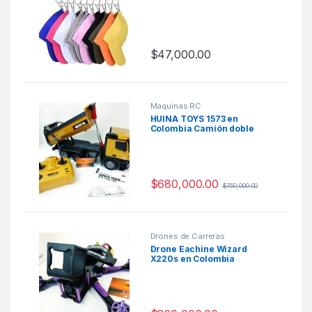
$
47,000.00
Maquinas RC
HUINA TOYS 1573 en
Colombia Camión doble
troque a control remoto
$
680,000.00
$
750,000.00
Drones de Carreras
Drone Eachine Wizard
X220s en Colombia