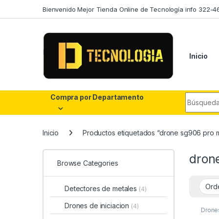
Skip to navigation
Skip to content
Bienvenido Mejor Tienda Online de Tecnología info 322-4
Inicio
Search fo
Compra por Departamento
Inicio
Productos etiquetados “drone sg906 pro m
dron
Browse Categories
Detectores de metales
(4)
Drones de iniciacion
(4)
Drone