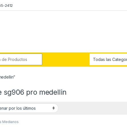
65-2412
r:
edellin”
e sg906 pro medellin
s Medianos