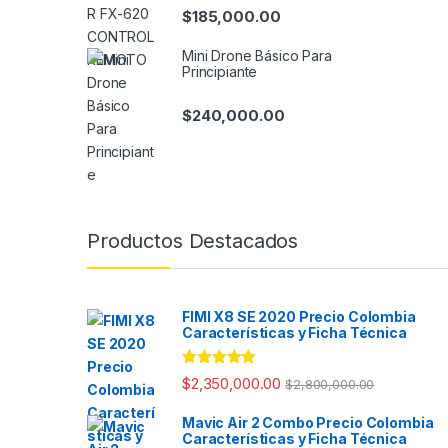
$
185,000.00
Mini Drone Básico Para
Principiante
$
240,000.00
Productos Destacados
FIMI X8 SE 2020 Precio Colombia
Características y Ficha Técnica
Valorado con
$
2,350,000.00
$
2,800,000.00
5.00
de 5
Mavic Air 2 Combo Precio Colombia
Características y Ficha Técnica