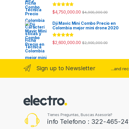
Valorado con
$
4,750,000.00
$
4,900,000.00
5.00
de 5
Dji Mavic Mini Combo Precio en
Colombia mejor mini drone 2020
Valorado con
$
2,600,000.00
$
2,900,000.00
5.00
de 5
Sign up to Newsletter
...and re
Tienes Preguntas, Buscas Asesoría?
info Telefono : 322-465-24