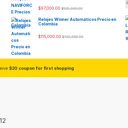
$
97,000.00
$
120,000.00
Relojes Winner Automáticos Precio en
Colombia
$
115,000.00
$
130,000.00
ceive
$20 coupon for first shopping
12