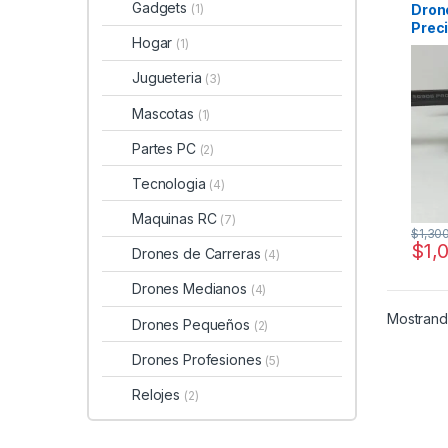
Gadgets
Dron
(1)
Prec
Hogar
(1)
MEJO
Jugueteria
(3)
Mascotas
(1)
Partes PC
(2)
Tecnologia
(4)
Maquinas RC
(7)
$
1,30
$
1,
Drones de Carreras
(4)
Drones Medianos
(4)
Mostrando
Drones Pequeños
(2)
Drones Profesiones
(5)
Relojes
(2)