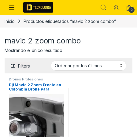
Skip to navigation
Skip to content
0
Inicio
Productos etiquetados “mavic 2 zoom combo”
mavic 2 zoom combo
Mostrando el único resultado
Filters
Drones Profesiones
Dji Mavic 2 Zoom Precio en
Colombia Drone Para
Fotografia