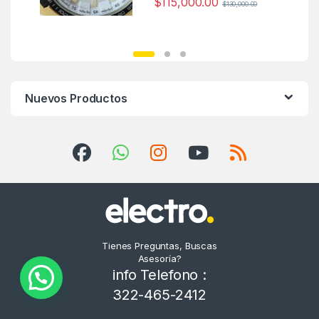
$
115,000.00
$
130,000.00
Nuevos Productos
Tienes Preguntas, Buscas
Asesoría?
info Telefono :
322-465-2412