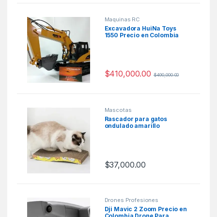
Maquinas RC
Excavadora HuiNa Toys
1550 Precio en Colombia
$
410,000.00
$
490,000.00
Mascotas
Rascador para gatos
ondulado amarillo
$
37,000.00
Este producto tiene múltiples varia
Drones Profesiones
Dji Mavic 2 Zoom Precio en
Colombia Drone Para