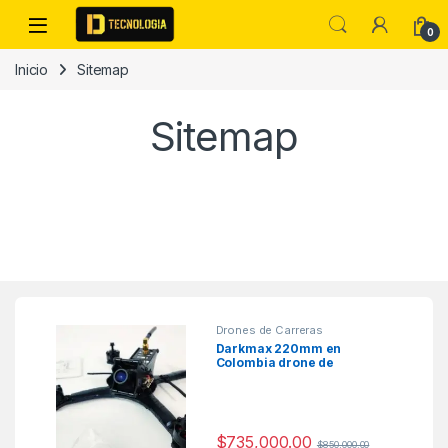
Skip to navigation
Skip to content
0
Inicio
Sitemap
Sitemap
Drones de Carreras
Darkmax 220mm en
Colombia drone de
carreras
$
735,000.00
$
850,000.00