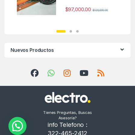
$
97,000.00
$
120,000.00
Nuevos Productos
Tienes Preguntas, Buscas
Asesoría?
info Telefono :
322-465-2412