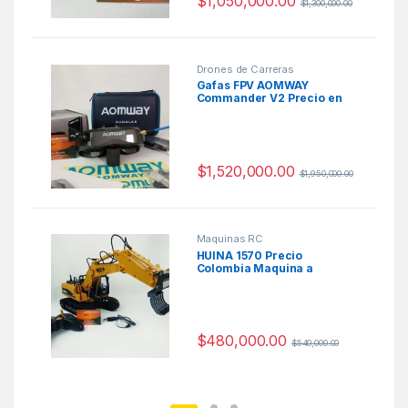
$
1,050,000.00
$
1,300,000.00
Drones de Carreras
Gafas FPV AOMWAY
Commander V2 Precio en
Colombia
$
1,520,000.00
$
1,950,000.00
Maquinas RC
HUINA 1570 Precio
Colombia Maquina a
Control Remoto
$
480,000.00
$
540,000.00