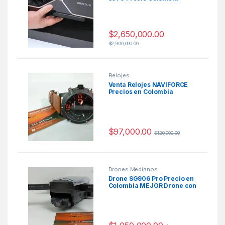
$
2,650,000.00
$
2,900,000.00
Relojes
Venta Relojes NAVIFORCE
Precios en Colombia
$
97,000.00
$
120,000.00
Drones Medianos
Drone SG906 Pro Precio en
Colombia MEJOR Drone con
GPS