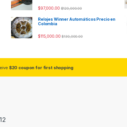
$
97,000.00
$
120,000.00
Relojes Winner Automáticos Precio en
Colombia
$
115,000.00
$
130,000.00
ceive
$20 coupon for first shopping
12