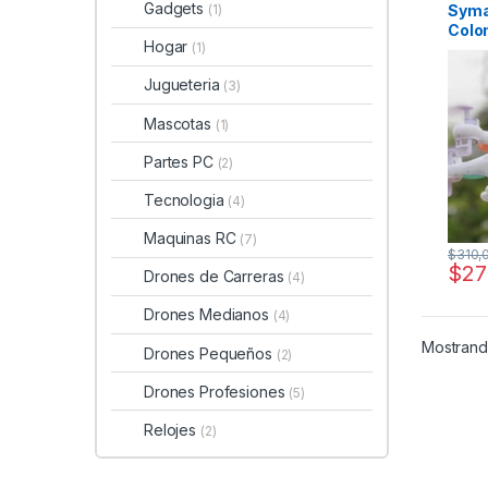
Gadgets
Syma
(1)
Colo
Hogar
(1)
para
Jugueteria
(3)
Mascotas
(1)
Partes PC
(2)
Tecnologia
(4)
Maquinas RC
(7)
$
310,
$
27
Drones de Carreras
(4)
Drones Medianos
(4)
Mostrando
Drones Pequeños
(2)
Drones Profesiones
(5)
Relojes
(2)