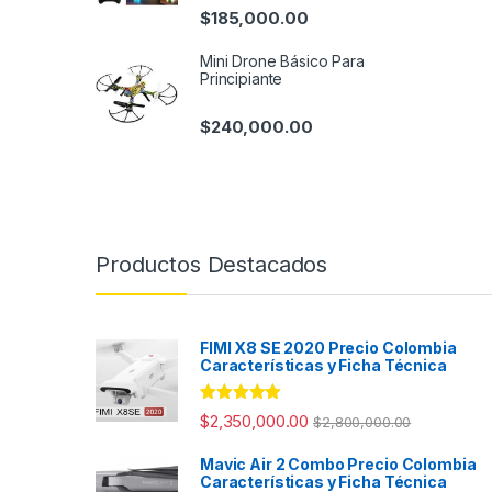
$
185,000.00
Mini Drone Básico Para
Principiante
$
240,000.00
Productos Destacados
FIMI X8 SE 2020 Precio Colombia
Características y Ficha Técnica
Valorado con
$
2,350,000.00
$
2,800,000.00
5.00
de 5
Mavic Air 2 Combo Precio Colombia
Características y Ficha Técnica