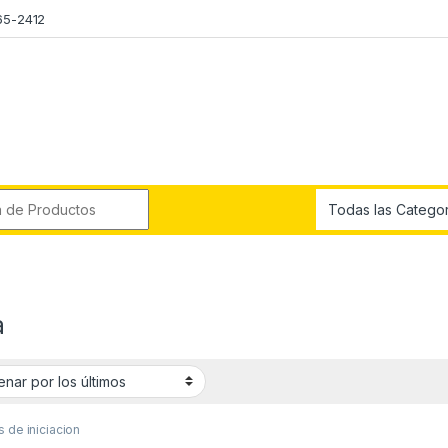
65-2412
r:
a
 de iniciacion