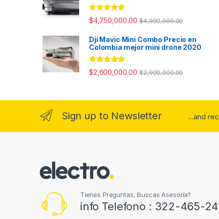
Valorado con
$
4,750,000.00
$
4,900,000.00
5.00
de 5
Dji Mavic Mini Combo Precio en
Colombia mejor mini drone 2020
Valorado con
$
2,600,000.00
$
2,900,000.00
5.00
de 5
Sign up to Newsletter
...and re
Tienes Preguntas, Buscas Asesoría?
info Telefono : 322-465-24