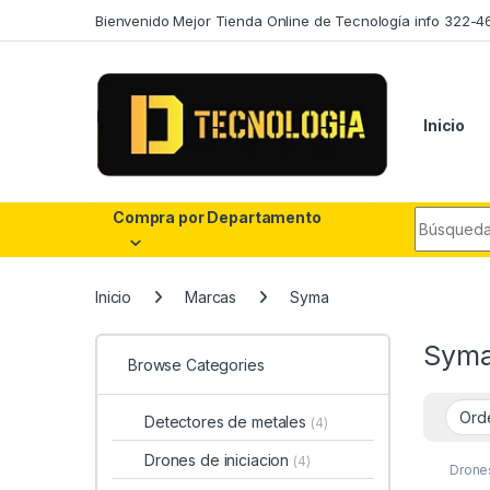
Skip to navigation
Skip to content
Bienvenido Mejor Tienda Online de Tecnología info 322-4
Inicio
Search fo
Compra por Departamento
Inicio
Marcas
Syma
Sym
Browse Categories
Detectores de metales
(4)
Drones de iniciacion
(4)
Drones