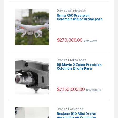
Drones de iniciacion
Syma X5C Precio en
Colombia Mejor Drone para
niños 2020
$
270,000.00
$
310,000.00
Drones Profesiones
Dji Mavic 2 Zoom Precio en
Colombia Drone Para
Fotografia
$
7,150,000.00
$
7,500,000.00
Drones Pequeños
Realacc R10 Mini Drone
para niños en Colombia