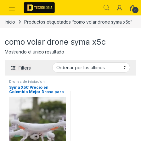
Skip to navigation
Skip to content
0
Inicio
Productos etiquetados “como volar drone syma x5c”
como volar drone syma x5c
Mostrando el único resultado
Filters
Drones de iniciacion
Syma X5C Precio en
Colombia Mejor Drone para
niños 2020