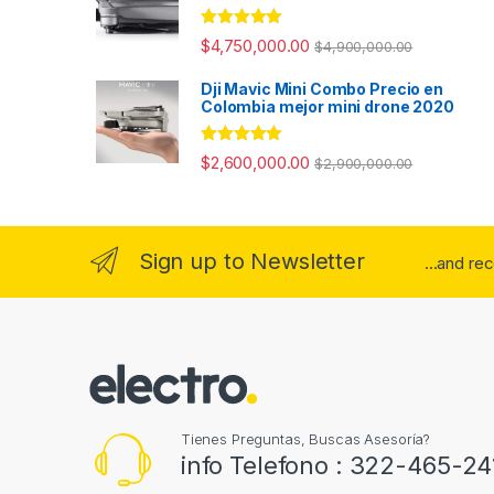
Valorado con
$
4,750,000.00
$
4,900,000.00
5.00
de 5
Dji Mavic Mini Combo Precio en
Colombia mejor mini drone 2020
Valorado con
$
2,600,000.00
$
2,900,000.00
5.00
de 5
Sign up to Newsletter
...and re
Tienes Preguntas, Buscas Asesoría?
info Telefono : 322-465-24