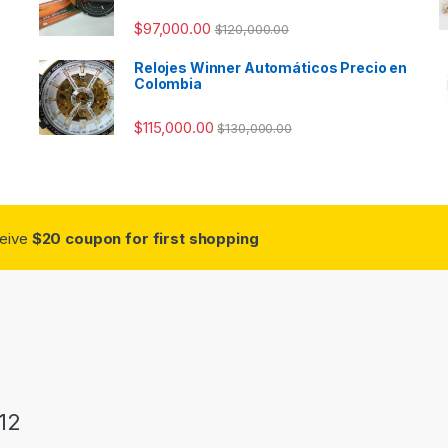
$
97,000.00
$
120,000.00
Relojes Winner Automáticos Precio en
Colombia
$
115,000.00
$
130,000.00
ceive
$20 coupon for first shopping
12