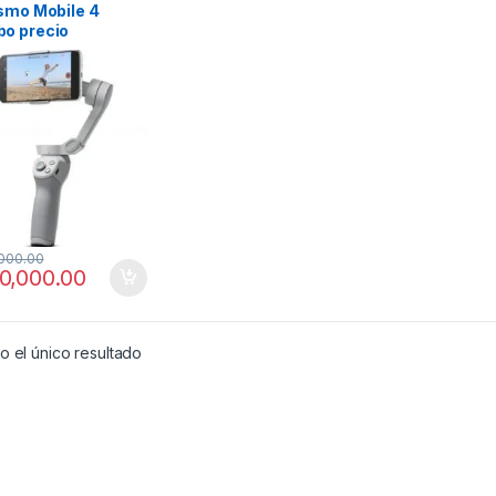
Osmo Mobile 4
o precio
mbia
cterísticas DJI OM
000.00
0,000.00
 el único resultado