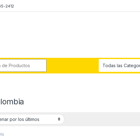
65-2412
r:
olombia
ts