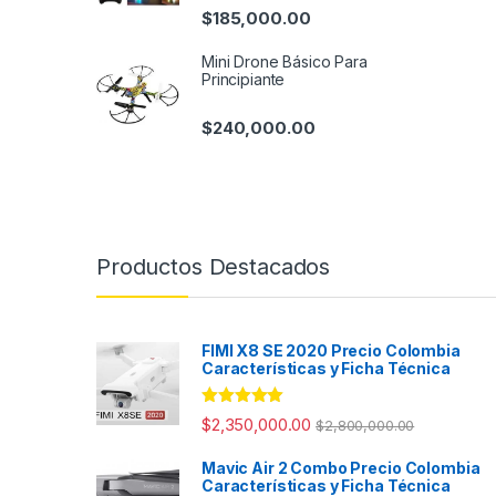
$
185,000.00
Mini Drone Básico Para
Principiante
$
240,000.00
Productos Destacados
FIMI X8 SE 2020 Precio Colombia
Características y Ficha Técnica
Valorado con
$
2,350,000.00
$
2,800,000.00
5.00
de 5
Mavic Air 2 Combo Precio Colombia
Características y Ficha Técnica