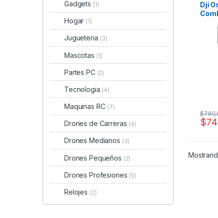
Gadgets
Dji 
(1)
Comb
Hogar
(1)
Colo
Cara
Jugueteria
(3)
4
Mascotas
(1)
Partes PC
(2)
Tecnologia
(4)
Maquinas RC
(7)
$
780,
$
74
Drones de Carreras
(4)
Drones Medianos
(4)
Mostrando
Drones Pequeños
(2)
Drones Profesiones
(5)
Relojes
(2)