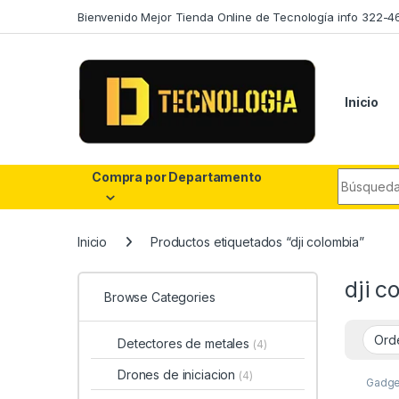
Skip to navigation
Skip to content
Bienvenido Mejor Tienda Online de Tecnología info 322-4
Inicio
Search fo
Compra por Departamento
Inicio
Productos etiquetados “dji colombia”
dji c
Browse Categories
Detectores de metales
(4)
Drones de iniciacion
(4)
Gadge