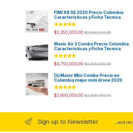
FIMI X8 SE 2020 Precio Colombia
Características y Ficha Técnica
Valorado con
$
2,350,000.00
$
2,800,000.00
5.00
de 5
Mavic Air 2 Combo Precio Colombia
Características y Ficha Técnica
Valorado con
$
4,750,000.00
$
4,900,000.00
5.00
de 5
Dji Mavic Mini Combo Precio en
Colombia mejor mini drone 2020
Valorado con
$
2,600,000.00
$
2,900,000.00
5.00
de 5
Sign up to Newsletter
...and re