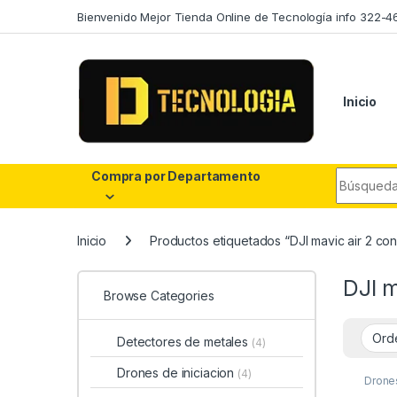
Skip to navigation
Skip to content
Bienvenido Mejor Tienda Online de Tecnología info 322-4
Inicio
Search fo
Compra por Departamento
Inicio
Productos etiquetados “DJI mavic air 2 con
DJI m
Browse Categories
Detectores de metales
(4)
Drones de iniciacion
(4)
Drone