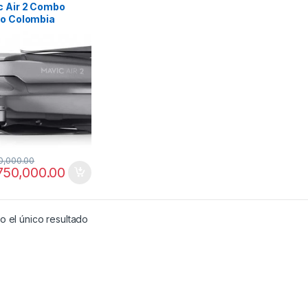
c Air 2 Combo
io Colombia
terísticas y Ficha
ica
0,000.00
750,000.00
 el único resultado