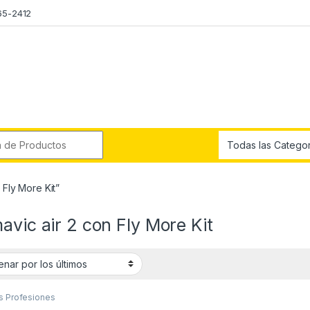
65-2412
r:
 Fly More Kit”
avic air 2 con Fly More Kit
s Profesiones