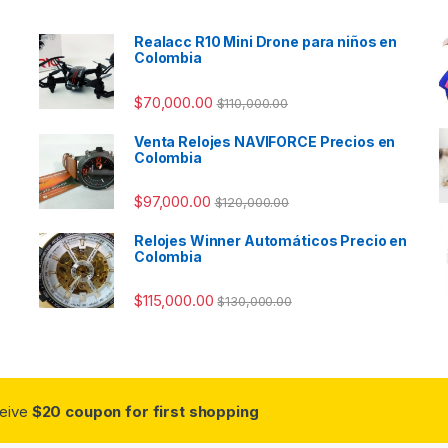
Realacc R10 Mini Drone para niños en
Colombia
$
70,000.00
$
110,000.00
Venta Relojes NAVIFORCE Precios en
Colombia
$
97,000.00
$
120,000.00
Relojes Winner Automáticos Precio en
Colombia
$
115,000.00
$
130,000.00
ceive
$20 coupon for first shopping