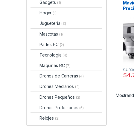
Gadgets
Mavi
(1)
Prec
Hogar
(1)
Carac
Técn
Jugueteria
(3)
Mascotas
(1)
Partes PC
(2)
Tecnologia
(4)
Maquinas RC
(7)
$
4,90
$
4,
Drones de Carreras
(4)
Drones Medianos
(4)
Mostrando
Drones Pequeños
(2)
Drones Profesiones
(5)
Relojes
(2)