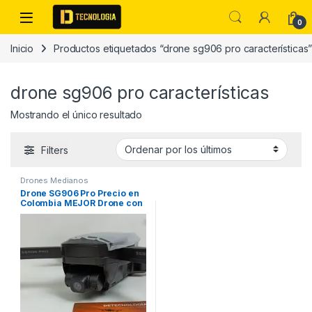
Skip to navigation
Skip to content
0
Inicio
Productos etiquetados “drone sg906 pro características
drone sg906 pro características
Mostrando el único resultado
Filters
Drones Medianos
Drone SG906 Pro Precio en
Colombia MEJOR Drone con
GPS