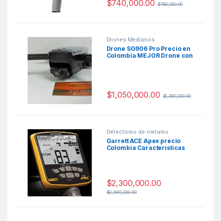
$
740,000.00
$
780,000.00
Drones Medianos
Drone SG906 Pro Precio en
Colombia MEJOR Drone con
GPS
$
1,050,000.00
$
1,300,000.00
Detectores de metales
Garrett ACE Apex precio
Colombia Características
$
2,300,000.00
$
2,580,000.00