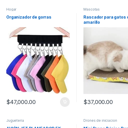
Hogar
Mascotas
Organizador de gorras
Rascador para gatos 
amarillo
$
47,000.00
$
37,000.00
Este producto tiene múl
Jugueteria
Drones de iniciacion