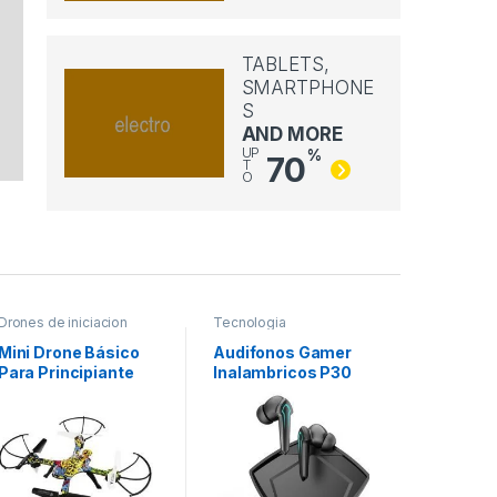
TABLETS,
SMARTPHONE
S
AND MORE
UP
%
70
T
O
Drones de iniciacion
Tecnologia
Tecnologi
Mini Drone Básico
Audifonos Gamer
Camara 
Para Principiante
Inalambricos P30
Lapicero
en Colombia
Espia O
$
160,