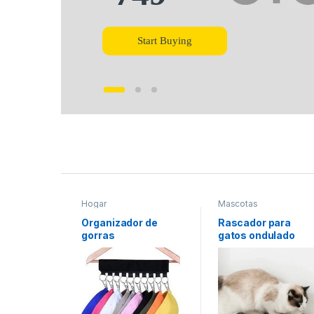
Start Buying
Product Carousel Tabs
Hogar
Mascotas
Organizador de
Rascador para
gorras
gatos ondulado
amarillo