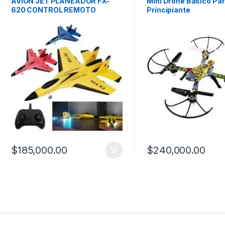
AVIÓN JET PLANEADOR FX-
Mini Drone Básico Pa
620 CONTROL REMOTO
Principiante
$
185,000.00
$
240,000.00