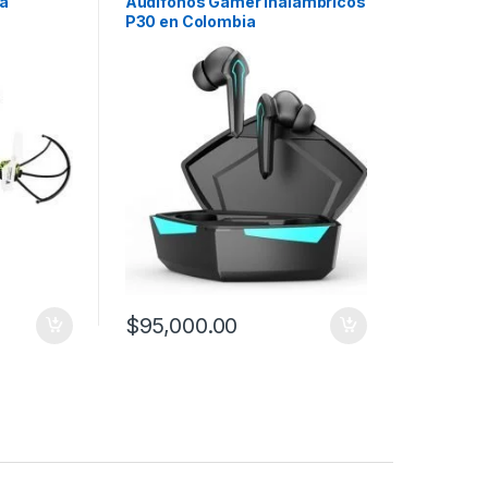
ra
Audifonos Gamer Inalambricos
P30 en Colombia
$
95,000.00