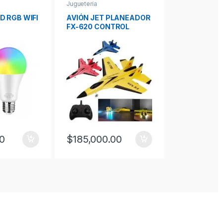
Jugueteria
Drones de inic
D RGB WIFI
AVIÓN JET PLANEADOR
Mini Drone 
FX-620 CONTROL
Principiant
REMOTO
0
$
185,000.00
$
240,000
iones se pueden elegir en la página de producto