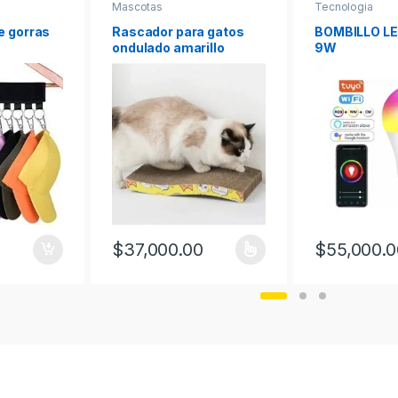
Mascotas
Tecnologia
e gorras
Rascador para gatos
BOMBILLO LE
ondulado amarillo
9W
0
$
37,000.00
$
55,000.0
Este producto tiene múltiples variantes. Las opc