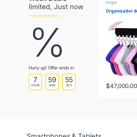
Hogar
limited, Just now
Organizador d
%
Hurry up! Offer ends in:
7
59
53
$
47,000.0
HOURS
MINS
SECS
Smartphones & Tablets