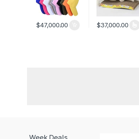
$
47,000.00
$
37,000.00
Este producto tiene 
Week Deals