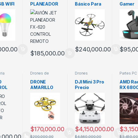
GB WIFI
PLANEADOR
Básico Para
Gamer
FX-620
Principiante
Inalamb
CONTROL
P30 en
REMOTO
Colombi
000.00
$
240,000.00
$
95,0
$
185,000.00
 variantes. Las opciones se pueden elegir en la página de producto
ria
Drones de
Drones
Partes PC
iniciacion
,
Profesiones
Jugueteria
O
DRONE
DJI Mini 3 Pro
AMD Ra
ROL
AMARILLO
Precio
RX 680
TO
Colombia
6900 X
OR
Precio
Colombi
$
170,000.00
$
4,150,000.00
$
3,15
,000.00
$
200,000.00
$
4,560,000.00
$
3,450,00