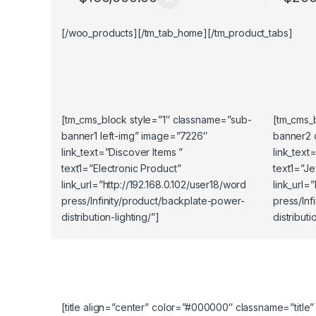
Este pr
[/woo_products][/tm_tab_home][/tm_product_tabs]
[tm_cms_block style=”1″ classname=”sub-
[tm_cms_
banner1 left-img” image=”7226″
banner2 
link_text=”Discover Items ”
link_text
text1=”Electronic Product”
text1=”Je
link_url=”http://192.168.0.102/user18/word
link_url=
press/Infinity/product/backplate-power-
press/Inf
distribution-lighting/”]
distributi
[title align=”center” color=”#000000″ classname=”title”