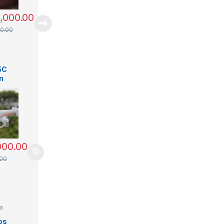
0,000.00
0.00
e
5C
n
a
rone
os
000.00
.00
a
os