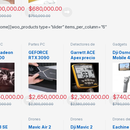
00,000.00
$
680,000.00
000.00
$
750,000.00
ome][woo_products type=”slider” items_per_column=”6″
PC
Partes PC
Detectores de
Gadgets
metales
adeon
GEFORCE
Garrett ACE
Dji Osm
00
RTX 3090
Apex precio
Mobile 4
XT
3080 3070
Colombia
Combo
Precio
Característic
precio
bia
Colombia
as
Colombi
Caracter
as DJI 
50,000.00
$
2,650,000.00
$
2,300,000.00
$
740,
000.00
$
2,900,000.00
$
2,580,000.00
$
780,000
Drones
Drones
Drones d
ones
Profesiones
Profesiones
iniciacion
8 SE
Mavic Air 2
Dji Mavic 2
Eachine