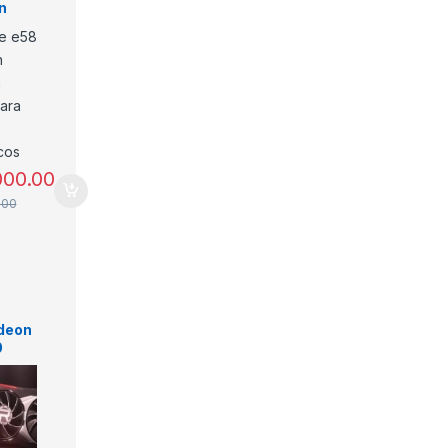
n
a
para
icos
000.00
.00
deon
0
T
a