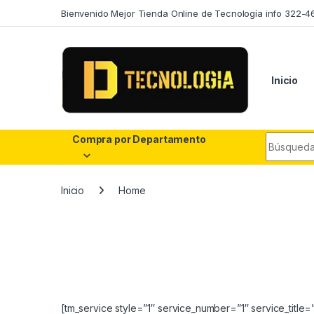
Skip to navigation
Skip to content
Bienvenido Mejor Tienda Online de Tecnología info 322-4
Inicio
Search fo
Compra por Departamento
Inicio
Home
[tm_service style=”1″ service_number=”1″ service_title