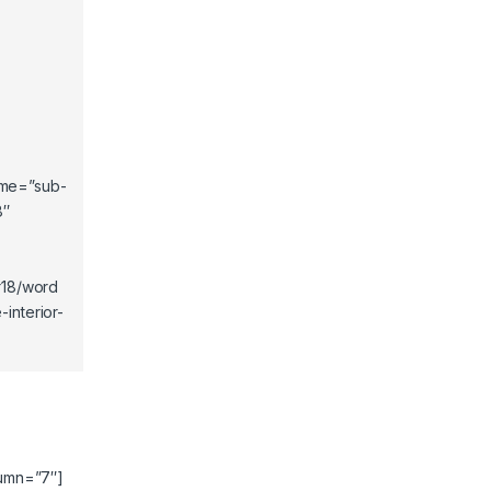
a página de producto
ame=”sub-
8″
er18/word
-interior-
lumn=”7″]