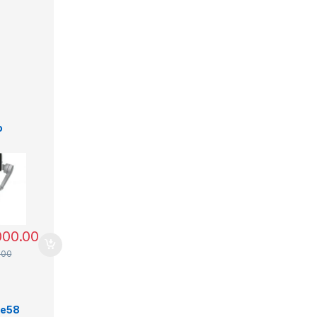
o
a
ístic
OM 4
000.00
.00
e
 e58