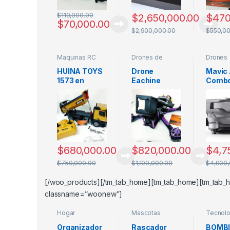
$
110,000.00
$
2,650,000.00
$
470
$
70,000.00
$
2,900,000.00
$
550,0
Maquinas RC
Drones de
Drones
Carreras
Profesi
HUINA TOYS
Drone
Mavic 
1573 en
Eachine
Comb
Colombia
Wizard
Precio
Camión
X220s en
Colom
doble troque
Colombia
Caract
a control
as y F
remoto
Técni
$
680,000.00
$
820,000.00
$
4,7
$
750,000.00
$
1,100,000.00
$
4,900
[/woo_products][/tm_tab_home][tm_tab_home][tm_tab_h
classname=”woonew”]
Hogar
Mascotas
Tecnolo
Organizador
Rascador
BOMBI