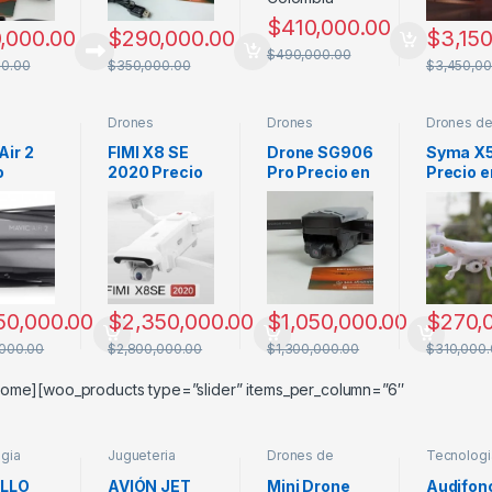
$
410,000.00
,000.00
$
290,000.00
$
3,15
$
490,000.00
00.00
$
350,000.00
$
3,450,00
Drones
Drones
Drones d
ones
Profesiones
Medianos
iniciacion
Air 2
FIMI X8 SE
Drone SG906
Syma X
o
2020 Precio
Pro Precio en
Precio e
Colombia
Colombia
Colombi
bia
Característic
MEJOR
Mejor D
erístic
as y Ficha
Drone con
para niñ
icha
Técnica
GPS
2020
ca
50,000.00
$
2,350,000.00
$
1,050,000.00
$
270,
,000.00
$
2,800,000.00
$
1,300,000.00
$
310,000
ome][woo_products type=”slider” items_per_column=”6″
gia
Jugueteria
Drones de
Tecnologi
iniciacion
LLO
AVIÓN JET
Mini Drone
Audifon