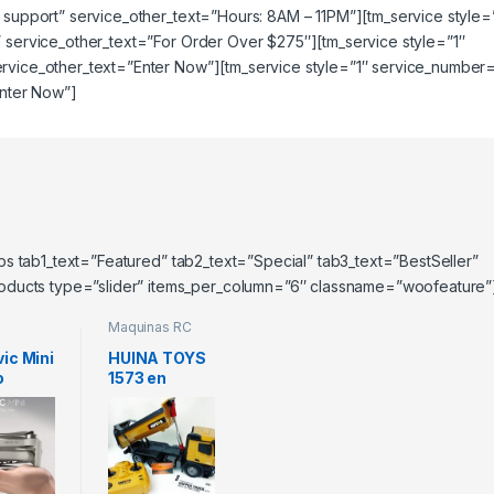
e support” service_other_text=”Hours: 8AM – 11PM”][tm_service style=
” service_other_text=”For Order Over $275″][tm_service style=”1″
ervice_other_text=”Enter Now”][tm_service style=”1″ service_number
Enter Now”]
tabs tab1_text=”Featured” tab2_text=”Special” tab3_text=”BestSeller”
ducts type=”slider” items_per_column=”6″ classname=”woofeature”
Maquinas RC
ones
vic Mini
HUINA TOYS
o
1573 en
 en
Colombia
bia
Camión
mini
doble troque
 2020
a control
remoto