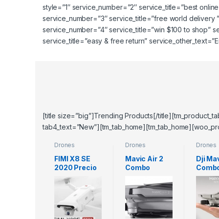
style=”1″ service_number=”2″ service_title=”best onlin
service_number=”3″ service_title=”free world delivery 
service_number=”4″ service_title=”win $100 to shop” s
service_title=”easy & free return” service_other_text=”
[title size=”big”]Trending Products[/title][tm_product_
tab4_text=”New”][tm_tab_home][tm_tab_home][woo_pro
Drones
Drones
Drones
Profesiones
Profesiones
Profesi
FIMI X8 SE
Mavic Air 2
Dji Ma
2020 Precio
Combo
Comb
Colombia
Precio
Precio
Característic
Colombia
Colom
as y Ficha
Característic
mejor 
Técnica
as y Ficha
drone
Técnica