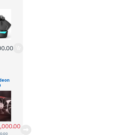
ricos
a
00.00
deon
0
T
a
0,000.00
0.00