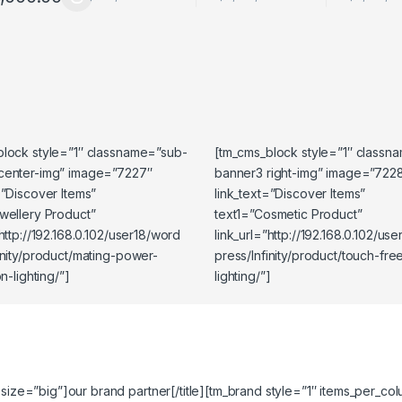
oducto tiene múltiples variantes. Las opciones se pueden elegir en l
block style=”1″ classname=”sub-
[tm_cms_block style=”1″ classn
center-img” image=”7227″
banner3 right-img” image=”722
=”Discover Items”
link_text=”Discover Items”
wellery Product”
text1=”Cosmetic Product”
”http://192.168.0.102/user18/word
link_url=”http://192.168.0.102/us
inity/product/mating-power-
press/Infinity/product/touch-free
on-lighting/”]
lighting/”]
 size=”big”]our brand partner[/title][tm_brand style=”1″ items_per_co