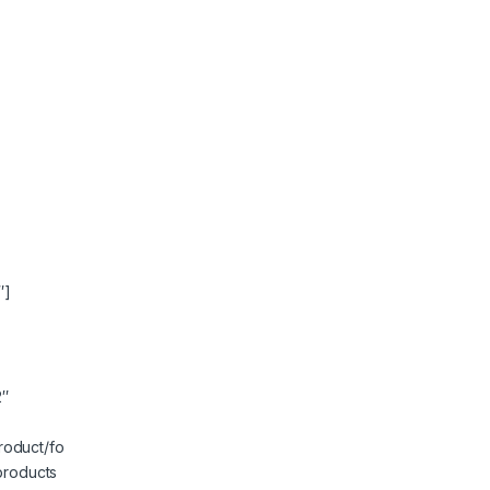
″]
2″
product/fo
products