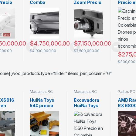
Precio
Combo
Zoom Precio
Precio e
bia
Precio
en Colombia
Colombi
erístic
Colombia
Drone Para
Drones 
icha
Característic
Fotografia
niños
ca
as y Ficha
econom
Técnica
50,000.00
$
4,750,000.00
$
7,150,000.00
000.00
$
4,900,000.00
$
7,500,000.00
$
275,
$
300,000
ome][woo_products type=”slider” items_per_column=”6″
Maquinas RC
Maquinas RC
Partes PC
os
 XS816
HuiNa Toys
Excavadora
AMD Ra
 en
540 precio
HuiNa Toys
RX 680
bia
en Colombia
1550 Precio
6900 X
 con
maquinaria
en Colombia
Precio
r
pesada a
Colombi
o
escala