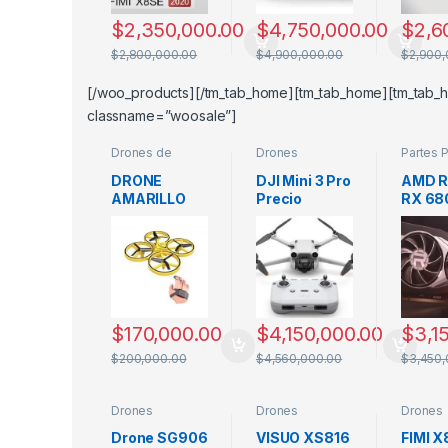
$
2,350,000.00
$
4,750,000.00
$
2,6
$
2,800,000.00
$
4,900,000.00
$
2,900,
[/woo_products][/tm_tab_home][tm_tab_home][tm_tab_h
classname=”woosale”]
Drones de
Drones
Partes 
iniciacion
,
Profesiones
Jugueteria
DRONE
DJI Mini 3 Pro
AMD R
AMARILLO
Precio
RX 68
Colombia
6900 
Precio
Colom
$
170,000.00
$
4,150,000.00
$
3,1
$
200,000.00
$
4,560,000.00
$
3,450,
Drones
Drones
Drones
Medianos
Medianos
Profesi
Drone SG906
VISUO XS816
FIMI X