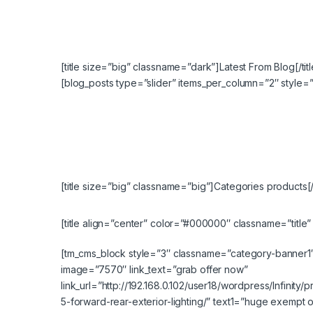
[title size=”big” classname=”dark”]Latest From Blog[/titl
[blog_posts type=”slider” items_per_column=”2″ style
[title size=”big” classname=”big”]Categories products
[title align=”center” color=”#000000″ classname=”title” s
[tm_cms_block style=”3″ classname=”category-banner1
image=”7570″ link_text=”grab offer now”
link_url=”http://192.168.0.102/user18/wordpress/Infinity/
5-forward-rear-exterior-lighting/” text1=”huge exempt on