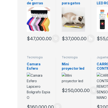
de gorras
para gatos
LED R
ondulado
9W
amarillo
$
47,000.00
$
37,000.00
$
55,
Este producto tiene múltiples
Tecnologia
Tecnologia
Juguete
Camara
Mini
CARR
Esfero
proyector led
CONT
Lapicero
REMO
Boligrafo
SENS
Espia O
MANO
$
250,000.00
$
160,000.00
$
200