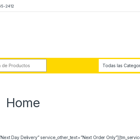
65-2412
r:
Home
=”Next Day Delivery” service_other_text=”Next Order Only”][tm_servi