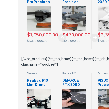
Pro Precio en
Precio en
2020 
Colombia
Colombia
Colom
MEJOR
Drone con
Caract
Drone con
Sensor
as y F
GPS
Óptico
Técni
$
1,050,000.00
$
470,000.00
$
2,3
$
1,300,000.00
$
550,000.00
$
2,800,
[/woo_products][/tm_tab_home][tm_tab_home][tm_tab_h
classname=”woobest”]
Drones
Partes PC
Drones
Pequeños
Median
Realacc R10
GEFORCE
VISUO
Mini Drone
RTX 3090
Precio
para niños en
3080 3070
Colom
Colombia
Precio
Drone
Colombia
Senso
Óptic