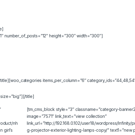
e]
=”1″ number_of_posts=”12″ height=”300″ width=”300″]
[/title][woo_categories items_per_column=”6″ category_ids=”44,48,54
ize=”big”][/title]
″
[tm_cms_block style=”3″ classname=”category-banner
image=”7571″ link_text=”view collection”
product/nh
link_url=”http://192.168.0.102/user18/wordpress/Infinity/
 girl’s
g-projector-exterior-lighting-lamps-copy/” text1=”new 