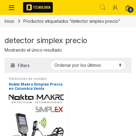
Skip to navigation
Skip to content
0
Inicio
Productos etiquetados “detector simplex precio”
detector simplex precio
Mostrando el único resultado
Filters
Detectores de metales
Nokta Makro Simplex Precio
en Colombia Venta
Detectores de metales en
Colombia