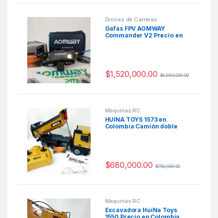
Drones de Carreras
Gafas FPV AOMWAY
Commander V2 Precio en
Colombia
$
1,520,000.00
$
1,950,000.00
Maquinas RC
HUINA TOYS 1573 en
Colombia Camión doble
troque a control remoto
$
680,000.00
$
750,000.00
Maquinas RC
Excavadora HuiNa Toys
1550 Precio en Colombia