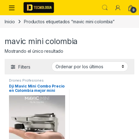
Skip to navigation
Skip to content
0
Inicio
Productos etiquetados “mavic mini colombia”
mavic mini colombia
Mostrando el único resultado
Filters
Drones Profesiones
Dji Mavic Mini Combo Precio
en Colombia mejor mini
drone 2020