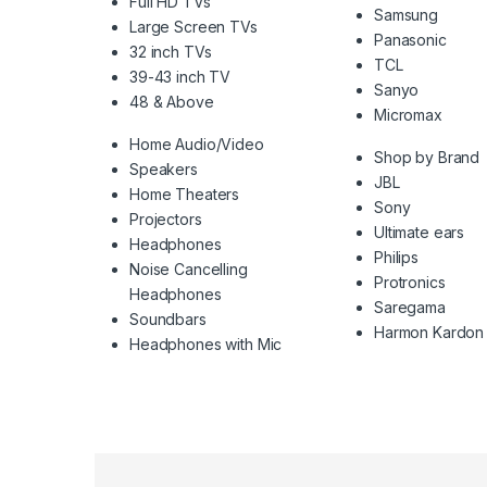
Full HD TVs
Samsung
Large Screen TVs
Panasonic
32 inch TVs
TCL
39-43 inch TV
Sanyo
48 & Above
Micromax
Home Audio/Video
Shop by Brand
Speakers
JBL
Home Theaters
Sony
Projectors
Ultimate ears
Headphones
Philips
Noise Cancelling
Protronics
Headphones
Saregama
Soundbars
Harmon Kardon
Headphones with Mic