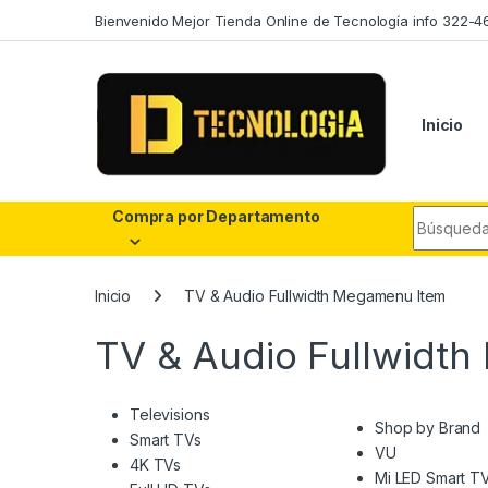
Skip to navigation
Skip to content
Bienvenido Mejor Tienda Online de Tecnología info 322-4
Inicio
Search fo
Compra por Departamento
Inicio
TV & Audio Fullwidth Megamenu Item
TV & Audio Fullwidt
Televisions
Shop by Brand
Smart TVs
VU
4K TVs
Mi LED Smart T