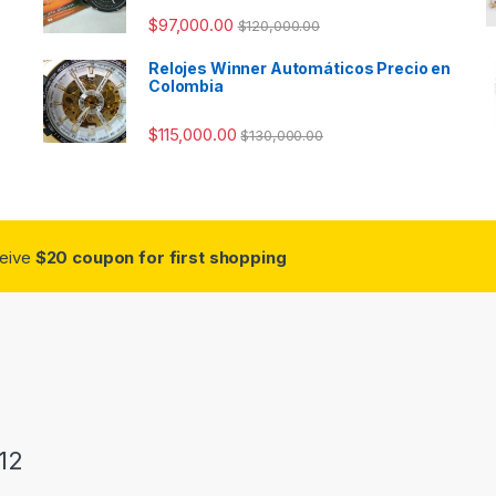
$
97,000.00
$
120,000.00
Relojes Winner Automáticos Precio en
Colombia
$
115,000.00
$
130,000.00
ceive
$20 coupon for first shopping
12