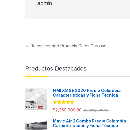
admin
Navegación de entradas
←
Recommended Products Cards Carousel
Productos Destacados
FIMI X8 SE 2020 Precio Colombia
Características y Ficha Técnica
Valorado con
$
2,350,000.00
$
2,800,000.00
5.00
de 5
Mavic Air 2 Combo Precio Colombia
Características y Ficha Técnica