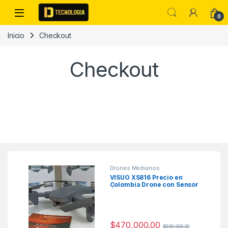
Skip to navigation
Skip to content
0
Inicio
Checkout
Checkout
Drones Medianos
VISUO XS816 Precio en
Colombia Drone con Sensor
Óptico
$
470,000.00
$
550,000.00