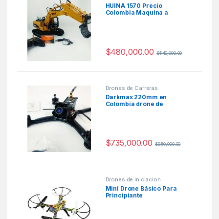
HUINA 1570 Precio
Colombia Maquina a
Control Remoto
$
480,000.00
$
540,000.00
Drones de Carreras
Darkmax 220mm en
Colombia drone de
carreras
$
735,000.00
$
850,000.00
Drones de iniciacion
Mini Drone Básico Para
Principiante